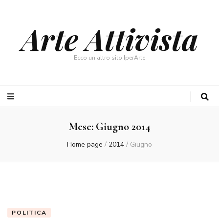
Arte Attivista
Ecco un altro sito IperArte
Mese:
Giugno 2014
Home page
/
2014
/
Giugno
POLITICA