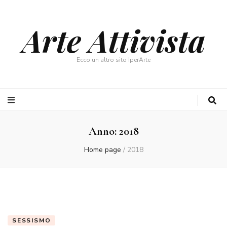
Arte Attivista
Ecco un altro sito IperArte
Anno:
2018
Home page
/
2018
SESSISMO