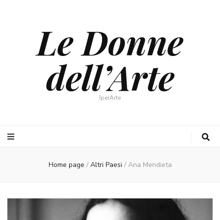
Le Donne
dell’Arte
IperArte
Home page
/
Altri Paesi
/
Ana Mendieta