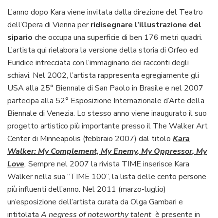
L’anno dopo Kara viene invitata dalla direzione del Teatro
dell’Opera di Vienna per
ridisegnare l’illustrazione del
sipario
che occupa una superficie di ben 176 metri quadri.
L’artista qui rielabora la versione della storia di Orfeo ed
Euridice intrecciata con l’immaginario dei racconti degli
schiavi. Nel 2002, l’artista rappresenta egregiamente gli
USA alla 25° Biennale di San Paolo in Brasile e nel 2007
partecipa alla 52° Esposizione Internazionale d’Arte della
Biennale di Venezia. Lo stesso anno viene inaugurato il suo
progetto artistico più importante presso il The Walker Art
Center di Minneapolis (febbraio 2007) dal titolo
Kara
Walker: My Complement, My Enemy, My Oppressor, My
Love
.
Sempre nel 2007 la rivista TIME inserisce Kara
Walker nella sua “TIME 100”, la lista delle cento persone
più influenti dell’anno. Nel 2011 (marzo-luglio)
un’esposizione dell’artista curata da Olga Gambari e
intitolata
A negress of noteworthy talent
è presente in