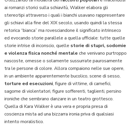
ai romanzi storici sulla schiavitù, Walker elabora gli
stereotipi attraverso i quali i bianchi usavano rappresentare
gli schiavi alla fine del XIX secolo, usando quindi la stessa
retorica “bianca” ma rovesciandone il significato intrinseco
ed evocando storie parallele a quella ufficiale: tutte quelle
storie intrise di inconscio, quelle
storie di stupri, sodomie
e violenza fisica nonché mentale
che venivano purtroppo
nascoste, omesse o solamente sussurrate paurosamente
tra le persone di colore. Allora compaiono nelle sue opere,
in un ambiente apparentemente bucolico, scene di sesso,
torture ed esecuzioni
, figure di vittime, di carnefici,
sagome di violentatori, figure sofferenti, taglienti, persino
ironiche che sembrano danzare in un teatro grottesco.
Quella di Kara Walker è una vera e propria presa di
coscienza mista ad una bizzarra ironia priva di qualsiasi
intento moralistico.