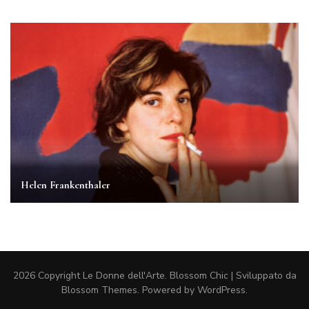
Helen Frankenthaler
2026 Copyright
Le Donne dell'Arte
.
Blossom Chic | Sviluppato da
Blossom Themes
. Powered by
WordPress
.