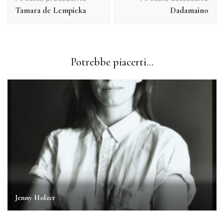
articolo
Tamara de Lempicka
Dadamaino
Potrebbe piacerti...
Jenny Holzer
Kiki Smith