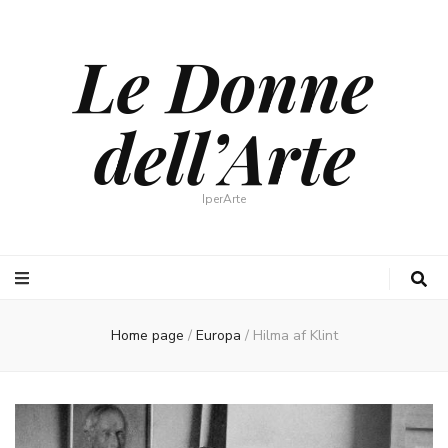
Le Donne
dell’Arte
IperArte
Home page
/
Europa
/
Hilma af Klint