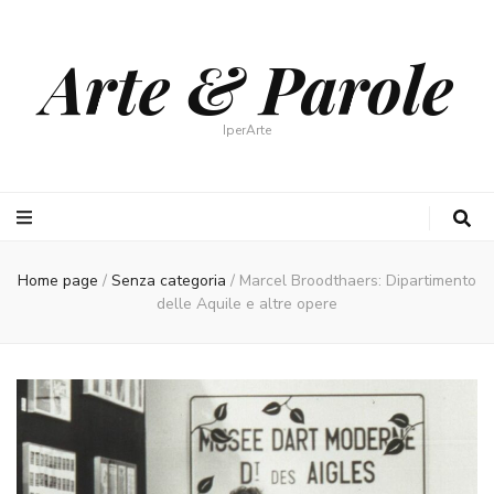
Arte & Parole
IperArte
Home page
/
Senza categoria
/
Marcel Broodthaers: Dipartimento
delle Aquile e altre opere