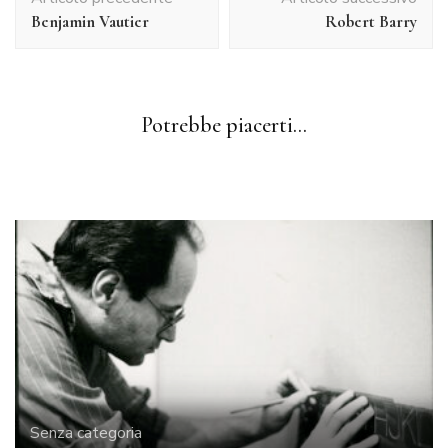
articolo
Benjamin Vautier
Robert Barry
Senza categoria
Potrebbe piacerti...
Giuseppe Chiari: Fluxus e opere
Senza categoria
Guy Laramée
Senza categoria