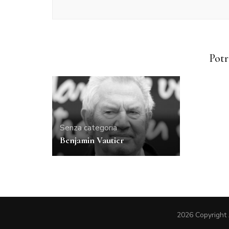
Senza categoria
Senza ca
Giuseppe Chiari: Fluxus e
Potr
opere
Guy La
Senza categoria
Benjamin Vautier
2026 Copyright