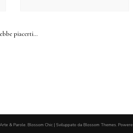
tegoria
ebbe piacerti...
ramée
Arte & Parole
.
Blossom Chic | Sviluppato da
Blossom Themes
. Power