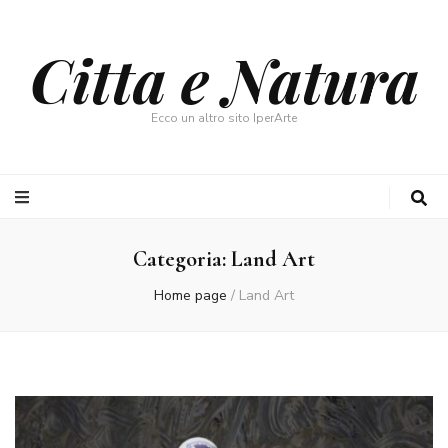
Citta e Natura
Ecco un altro sito IperArte
Categoria:
Land Art
Home page
/
Land Art