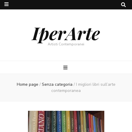
IperArte
Artisti Contemporanei
Home page
/
Senza categoria
/
I migliori libri sull’arte
contemporanea