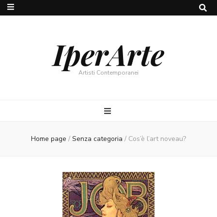
IperArte
Artisti Contemporanei
Home page
/
Senza categoria
/
Cos’è l’art noveau?