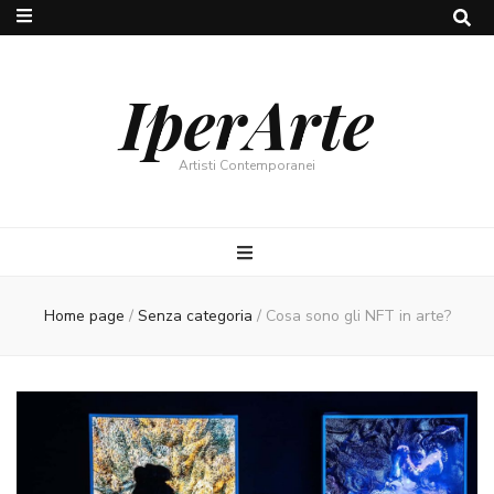
IperArte
Artisti Contemporanei
Home page
/
Senza categoria
/
Cosa sono gli NFT in arte?